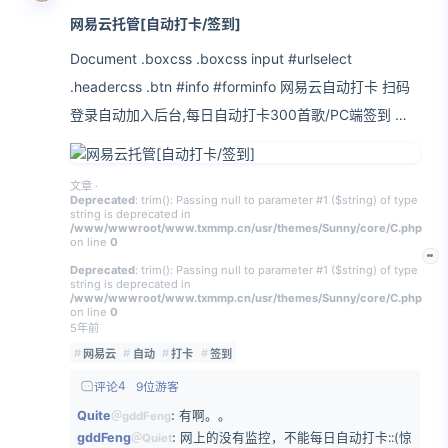
网易云托管[自动打卡/签到]
Document .boxcss .boxcss input #urlselect
.headercss .btn #info #forminfo 网易云自动打卡 扫码
登录自动加入后台,每日自动打卡300首歌/PC端签到 请
输入邮箱(接收cookie失效提醒): 获取登录二维码
文章
·
Deprecated
: trim(): Passing null to parameter #1 ($string) of type
string is deprecated in
/www/wwwroot/www.txmmp.cn/usr/themes/Sunny/core/C.php
on line
0
Deprecated
: trim(): Passing null to parameter #1 ($string) of type
string is deprecated in
/www/wwwroot/www.txmmp.cn/usr/themes/Sunny/core/C.php
on line
0
5年前
网易云
自动
打卡
签到
4
评论
9位游客
Quite
有啊。。
＠gddFeng
gddFeng
网上的没有监控，不能每日自动打卡::(惊
＠Quiet