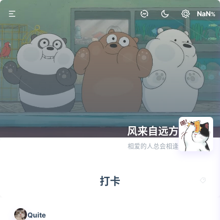
NaN
风来自远方
1篇
相爱的人总会相逢
打卡
Quite