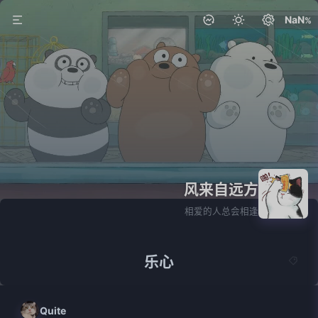
NaN
风来自远方
1篇
相爱的人总会相逢
乐心
Quite