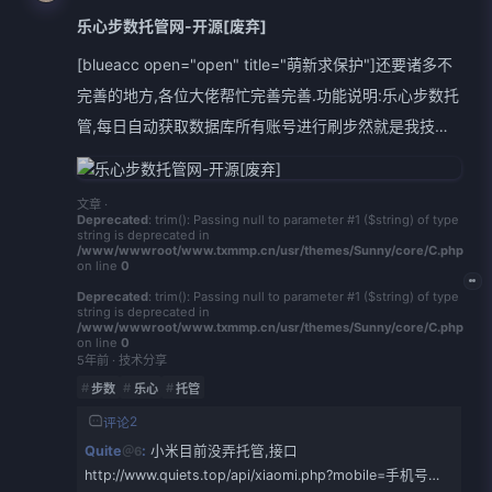
乐心步数托管网-开源[废弃]
[blueacc open="open" title="萌新求保护"]还要诸多不
完善的地方,各位大佬帮忙完善完善.功能说明:乐心步数托
管,每日自动获取数据库所有账号进行刷步然就是我技术
菜嘴巴又不菜,不服就对喷现成地
址:http://www.quiets.top/[/blueacc]说明项目地
文章
·
址:https://gitee.com/quietes/shuabu部署完毕后请先运
Deprecated
: trim(): Passing null to parameter #1 ($string) of type
string is deprecated in
行: 地址/install 安装数据库安装完毕后会返回你监控接
/www/wwwroot/www.txmmp.cn/usr/themes/Sunny/core/C.php
on line
0
口,地址格式为: 地址/application/bushu.php自行找地方
Deprecated
: trim(): Passing null to parameter #1 ($string) of type
监控地址即可,一天调用一次接口即可,监控的地方我用的
string is deprecated in
/www/wwwroot/www.txmmp.cn/usr/themes/Sunny/core/C.php
云函数,可以直接去后方文章看,修改
on line
0
5年前
·
技术分享
步数
乐心
托管
2
评论
Quite
小米目前没弄托管,接口
＠6
http://www.quiets.top/api/xiaomi.php?mobile=手机号