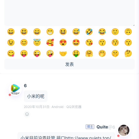
😀
😃
😄
😁
😆
😅
🤣
😂
🙂
🙃
😉
😊
😇
🥰
😍
🤩
😘
😗
😚
😙
😋
😛
😜
🤪
🤝
🤑
🤗
🤭
🤫
🤔
🤐
🤨
😐
😑
😶
😏
😒
🙄
😬
🤥
发表
😌
😔
😪
🤤
😴
😷
🤒
🤕
🤢
🤮
🤧
🥵
🥶
🥴
😵
🤯
🤠
🥳
😎
🤓
6
🧐
😕
😟
🙁
☹️
😮
😯
😲
😳
🥺
小米的呢
😦
😧
😨
😰
😥
😢
😭
😱
😖
😣
2020年10月31日
· Android · QQ浏览器
😞
😓
😩
😫
🥱
😤
😡
😠
🤬
Quite
＠6
博主
小米目前没弄托管,接口http://www.quiets.top/