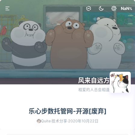
NaN
风来自远方
相爱的人总会相逢
乐心步数托管网-开源[废弃]
Quite
·
技术分享
·
2020年10月22日