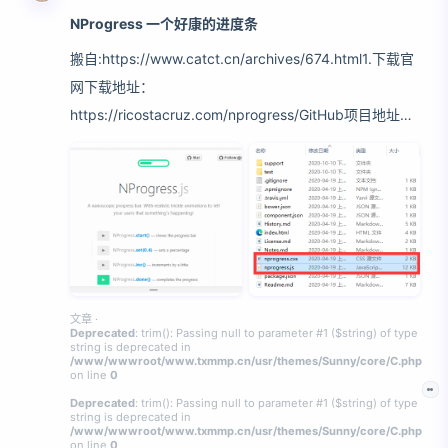
NProgress 一个好康的进度条
搬自:https://www.catct.cn/archives/674.html1.下载官
网下载地址：
https://ricostacruz.com/nprogress/GitHub项目地址：
https://github.com/rstacruz/nprogress/2.引入需要的
nprogress.css 和 nprogress.js 文件＆lt;link rel=＆
quot;stylesheet＆quot; type=＆quot;text/css＆quot;
href=＆quot;nprogress.css＆quot;/＆gt; ＆lt;script
src=＆quot;nprogre
文章
·
Deprecated
: trim(): Passing null to parameter #1 ($string) of type
string is deprecated in
/www/wwwroot/www.txmmp.cn/usr/themes/Sunny/core/C.php
on line
0
Deprecated
: trim(): Passing null to parameter #1 ($string) of type
string is deprecated in
/www/wwwroot/www.txmmp.cn/usr/themes/Sunny/core/C.php
on line
0