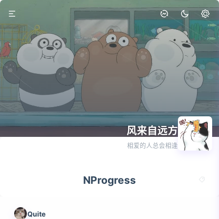
风来自远方
1篇
相爱的人总会相逢
NProgress
Quite